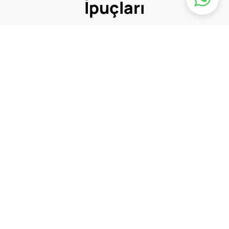
İpuçları
Genel