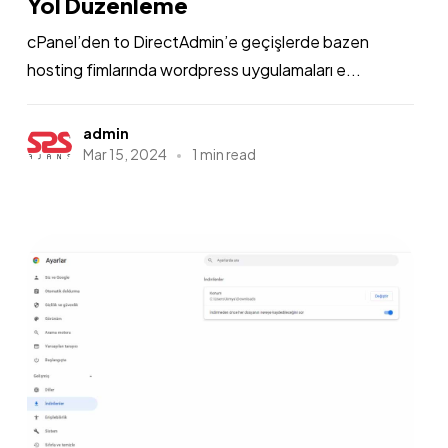
Yol Düzenleme
cPanel’den to DirectAdmin’e geçişlerde bazen
hosting fimlarında wordpress uygulamaları e...
admin
Mar 15, 2024
1 min read