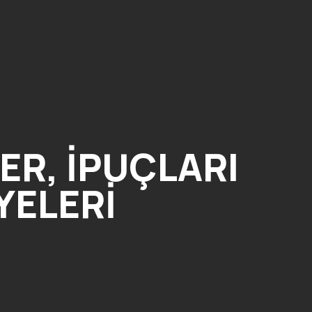
ER, İPUÇLARI
YELERI