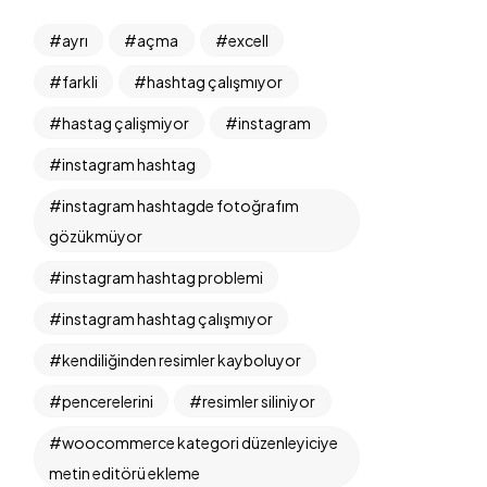
ayrı
açma
excell
farkli
hashtag çalışmıyor
hastag çalişmiyor
instagram
instagram hashtag
instagram hashtagde fotoğrafım
gözükmüyor
instagram hashtag problemi
instagram hashtag çalışmıyor
kendiliğinden resimler kayboluyor
pencerelerini
resimler siliniyor
woocommerce kategori düzenleyiciye
metin editörü ekleme