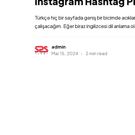
İnstagram Hashtag 
Türkçe hiç bir sayfada geniş bir bicimde acı
çalişacağım. Eğer biraz ingilizcesi dil anlama ola
admin
Mar 15, 2024
2 min read