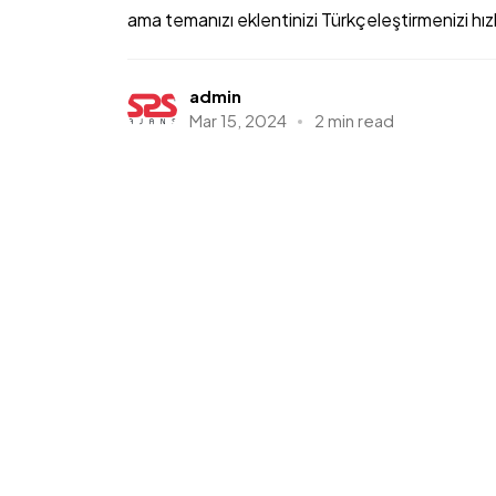
ama temanızı eklentinizi Türkçeleştirmenizi hızlı
admin
Mar 15, 2024
2 min read