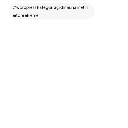
wordpress kategori açıklmasına metin
eitöre ekleme