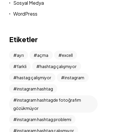
Sosyal Medya
WordPress
Etiketler
ayrı
açma
excell
farkli
hashtag çalışmıyor
hastag çalişmiyor
instagram
instagram hashtag
instagram hashtagde fotoğrafım
gözükmüyor
instagram hashtag problemi
instagram hashtag çalışmıyor