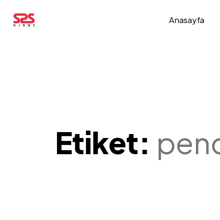
Anasayfa
Etiket:
penc