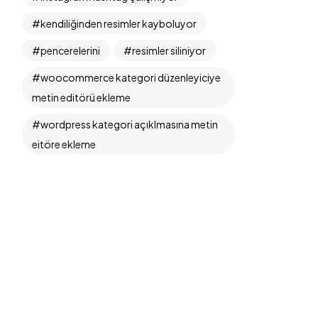
kendiliğinden resimler kayboluyor
pencerelerini
resimler siliniyor
woocommerce kategori düzenleyiciye
metin editörü ekleme
wordpress kategori açıklmasına metin
eitöre ekleme